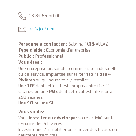
03 84 64 50 00
adl1@cc4r.eu
Personne à contacter :
Sabrina FORNALLAZ
Type d'aide :
Économie d'entreprise
Public :
Professionnel
Vous êtes :
Une entreprise artisanale, commerciale, industrielle
ou de service, implantée sur le
territoire des 4
Rivières
ou qui souhaite s'y installer.
Une
TPE
dont l’effectif est compris entre 0 et 10
salariés ou une
PME
dont l’effectif est inférieur à
250 salariés.
Une
SCI
ou une
SI
.
Vous voulez :
Vous
installer
ou
développer
votre activité sur le
territoire des 4 Rivières.
Investir dans l'immobilier ou rénover des locaux ou
bâtiments d’activités.