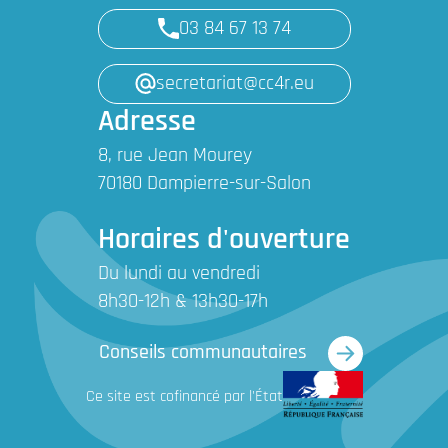
Tél. : 03 84 67 14 30
03 84 67 13 74
Mail :
mairie@dampierresursalon.com
secretariat@cc4r.eu
Adresse
DELAIN
8, rue Jean Mourey
Tél. : 03 84 67 08 51
70180 Dampierre-sur-Salon
Mail :
mairie.delain2@orange.fr
Horaires d'ouverture
DENÈVRE
Du lundi au vendredi
8h30-12h & 13h30-17h
Tél. : 03 84 67 19 12
Mail :
mairie.denevre@orange.fr
Conseils communautaires
Ce site est cofinancé par l'État
FERRIÈRES-LÈS-RAY