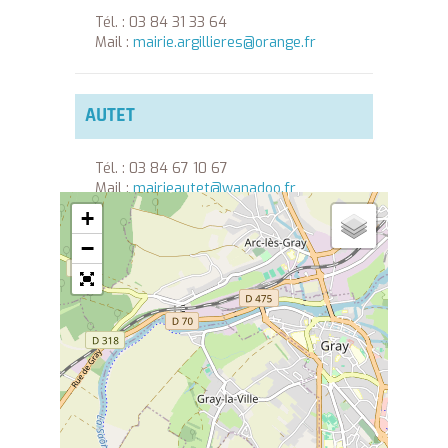
Tél. : 03 84 31 33 64
Mail :
mairie.argillieres@orange.fr
AUTET
Tél. : 03 84 67 10 67
Mail :
mairieautet@wanadoo.fr
+
−
BEAUJEU-SAINT-VALLIER-
PIERREJUX-ET-QUITTEUR
Tél. : 03 84 67 34 04
Mail :
mairie.beaujeu@wanadoo.fr
BROTTE-LÈS-RAY